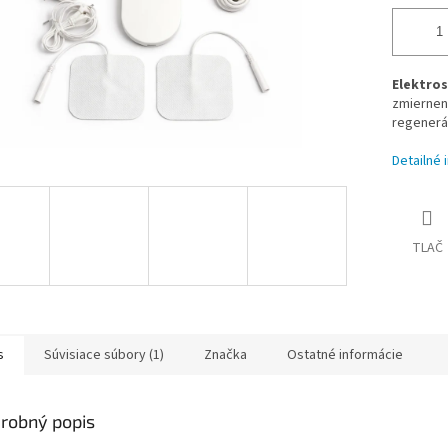
Elektro
zmierneni
regenerác
Detailné 
TLAČ
s
Súvisiace súbory (1)
Značka
Ostatné informácie
robný popis