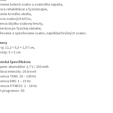
rnenie bolesti svalov a svalového napätia,
ra rehabilitácie a fyzioterapie,
šenie krvného obehu,
kcia svalových kŕčov,
encia úbytku svalovej hmoty,
nerácia po fyzickej námahe,
lňovanie a spevňovanie svalov, napríklad brušných svalov.
mery
roj: 12,2 × 5,5 × 1,57 cm,
ródy: 5 × 5 cm
nická špecifikácia:
janie: akumulátor 3,7 V / 250 mAh
ácia intenzity: 16 úrovní
vencia TENS: 20 – 100 Hz
vencia EMS: 1 – 15 Hz
vencia FITNESS: 2 – 16 Hz
t programov: 50