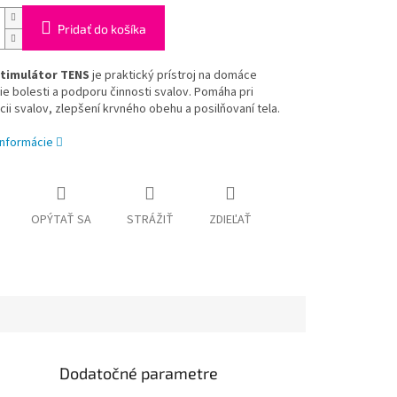
Pridať do košíka
stimulátor TENS
je praktický prístroj na domáce
e bolesti a podporu činnosti svalov. Pomáha pri
ii svalov, zlepšení krvného obehu a posilňovaní tela.
informácie
OPÝTAŤ SA
STRÁŽIŤ
ZDIEĽAŤ
Dodatočné parametre