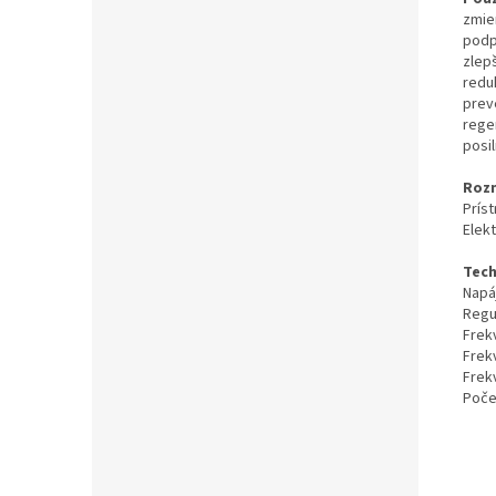
zmie
podpo
zlep
redu
prev
rege
posi
Roz
Príst
Elekt
Tech
Napá
Regul
Frek
Frek
Frek
Poče