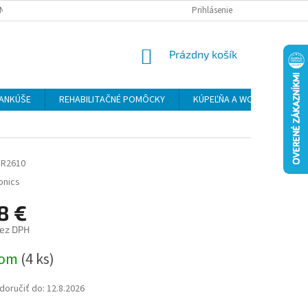
NÝCH ÚDAJOV
REKLAMAČNÝ PORIADOK
Prihlásenie
FORMULÁR NA ODSTÚPENIE
NÁKUPNÝ
Prázdny košík
KOŠÍK
ANKÚŠE
REHABILITAČNÉ POMÔCKY
KÚPEĽŇA A WC
INVALI
R2610
onics
8 €
bez DPH
ová
dom
(4 ks)
oručiť do:
12.8.2026