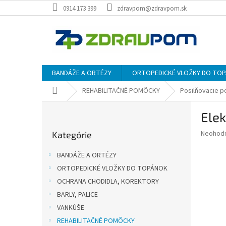
Prejsť
0914 173 399
zdravpom@zdravpom.sk
na
obsah
BANDÁŽE A ORTÉZY
ORTOPEDICKÉ VLOŽKY DO TO
Domov
REHABILITAČNÉ POMÔCKY
Posilňovacie 
B
Ele
o
Preskočiť
č
Priemer
Neohod
Kategórie
kategórie
n
hodnote
ý
produkt
BANDÁŽE A ORTÉZY
p
je
ORTOPEDICKÉ VLOŽKY DO TOPÁNOK
0,0
a
z
OCHRANA CHODIDLA, KOREKTORY
n
5
e
BARLY, PALICE
hviezdič
l
VANKÚŠE
REHABILITAČNÉ POMÔCKY