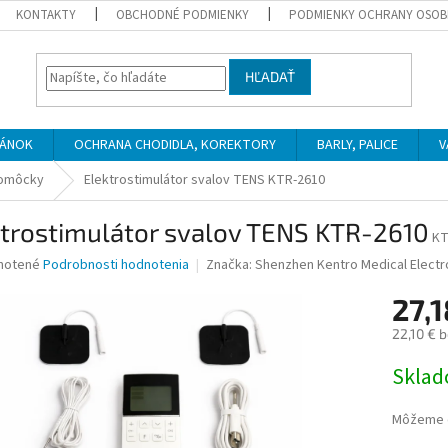
KONTAKTY
OBCHODNÉ PODMIENKY
PODMIENKY OCHRANY OSOB
HĽADAŤ
PÁNOK
OCHRANA CHODIDLA, KOREKTORY
BARLY, PALICE
V
pomôcky
Elektrostimulátor svalov TENS KTR-2610
ktrostimulátor svalov TENS KTR-2610
KT
né
notené
Podrobnosti hodnotenia
Značka:
Shenzhen Kentro Medical Electr
nie
27,1
u
22,10 € 
Jednotk
Skla
cena:
iek.
Môžeme d