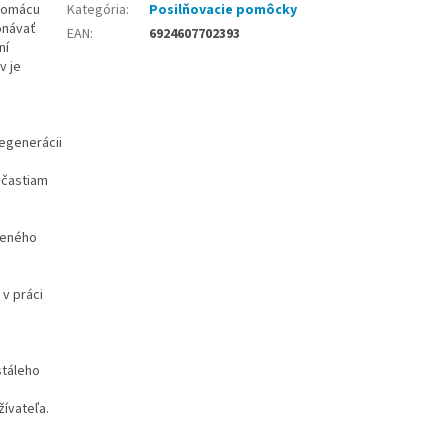
 domácu
Kategória
:
Posilňovacie pomôcky
onávať
EAN
:
6924607702393
ní
v je
regenerácii
 častiam
leného
v práci
stáleho
žívateľa.