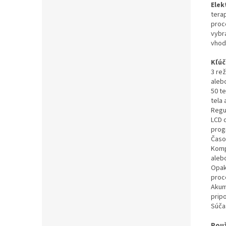
Elek
tera
proc
vybr
vhodn
Kľúč
3 re
aleb
50 t
tela
Regul
LCD 
prog
Časo
Komp
aleb
Opak
proc
Akum
pripo
Súčas
Použ