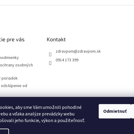
ie pre vás
Kontakt
zdravpom
@
zdravpom.sk
podmienky
0914 173 399
ochrany osobných
 poriadok
a odstúpenie od
 protokol
ookies, aby sme Vám umožnili pohodlné
Odmietnuť
webu a vďaka analýze prevádzky webu
latba
pšovali jeho funkcie, výkon a použiteľnosť.