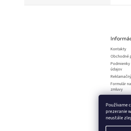
Z
á
p
ä
t
Informác
i
e
Kontakty
Obchodné 
Podmienky 
údajov
Reklamačný
Formulár n
zmluvy
Reklamačný
Cookies
Používame c
prezeranie 
Doprava a p
neustále zle