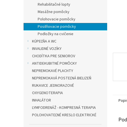
Rehabilitačné lopty
Masážne pomôcky
Polohovacie pomôcky
Posilňovacie pomôcky
Podložky na cvičenie
KÚPEĽŇA A WC
INVALIDNÉ VOZÍKY
CHODÍTKA PRE SENIOROV
ANTIDEKUBITNÉ POMÔCKY
NEPREMOKAVÉ PLACHTY
NEPREMOKAVÁ POSTEĽNÁ BIELIZEŇ
RUKAVICE JEDNORAZOVÉ
OXYGENOTERAPIA
INHALÁTOR
Popi
LYMFODRENÁŽ - KOMPRESNÁ TERAPIA
POLOHOVATEĽNÉ KRESLO ELEKTRICKÉ
Pod