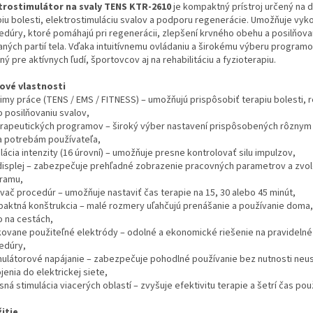
trostimulátor na svaly TENS KTR-2610
je kompaktný prístroj určený na
piu bolesti, elektrostimuláciu svalov a podporu regenerácie. Umožňuje vyk
edúry, ktoré pomáhajú pri regenerácii, zlepšení krvného obehu a posilňova
aných partií tela. Vďaka intuitívnemu ovládaniu a širokému výberu programo
ý pre aktívnych ľudí, športovcov aj na rehabilitáciu a fyzioterapiu.
ové vlastnosti
žimy práce (TENS / EMS / FITNESS) – umožňujú prispôsobiť terapiu bolesti, 
o posilňovaniu svalov,
erapeutických programov – široký výber nastavení prispôsobených rôznym
 a potrebám používateľa,
ácia intenzity (16 úrovní) – umožňuje presne kontrolovať silu impulzov,
displej – zabezpečuje prehľadné zobrazenie pracovných parametrov a zvo
ramu,
vač procedúr – umožňuje nastaviť čas terapie na 15, 30 alebo 45 minút,
aktná konštrukcia – malé rozmery uľahčujú prenášanie a používanie doma, 
o na cestách,
ovane použiteľné elektródy – odolné a ekonomické riešenie na pravidelné
edúry,
ulátorové napájanie – zabezpečuje pohodlné používanie bez nutnosti neu
jenia do elektrickej siete,
ná stimulácia viacerých oblastí – zvyšuje efektivitu terapie a šetrí čas pou
itie