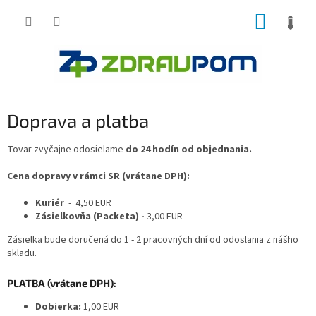
Prejsť
NÁKUP
na
obsah
KOŠÍK
Doprava a platba
Tovar zvyčajne odosielame
do 24 hodín od objednania.
Cena dopravy v rámci SR (vrátane DPH):
Kuriér
- 4,50 EUR
Zásielkovňa (Packeta) -
3,00
EUR
Zásielka bude doručená do 1 - 2 pracovných dní od odoslania z nášho
skladu.
PLATBA (vrátane DPH):
Dobierka:
1,00 EUR