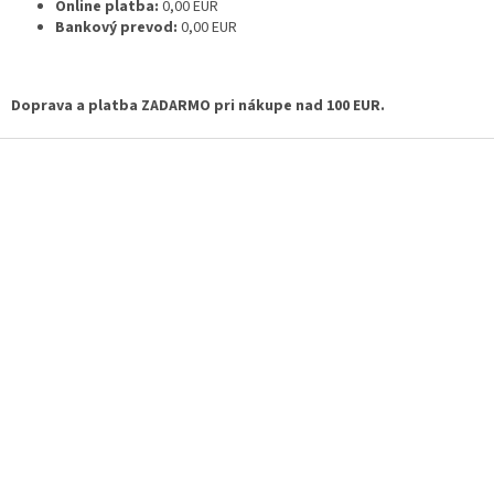
Online platba:
0,00 EUR
Bankový prevod:
0,00 EUR
Doprava a platba ZADARMO pri nákupe nad 100 EUR.
Z
á
p
ä
t
i
e