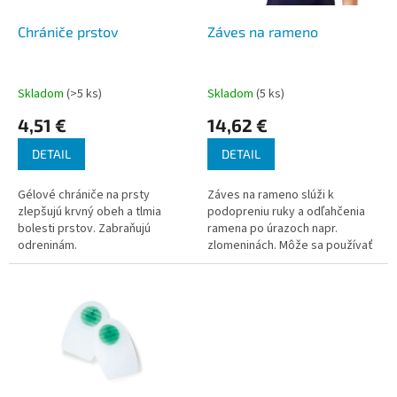
o
u
d
k
Chrániče prstov
Záves na rameno
u
t
k
o
t
v
Skladom
(>5 ks)
Skladom
(5 ks)
o
4,51 €
14,62 €
v
DETAIL
DETAIL
Gélové chrániče na prsty
Záves na rameno slúži k
zlepšujú krvný obeh a tlmia
podopreniu ruky a odľahčenia
bolesti prstov. Zabraňujú
ramena po úrazoch napr.
odreninám.
zlomeninách. Môže sa používať
v období, keď je ruka v sadre.