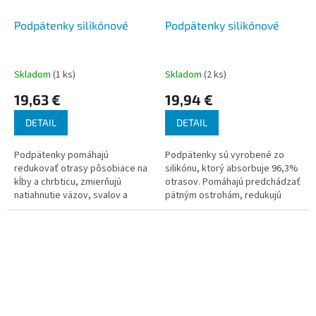
Podpätenky silikónové
Podpätenky silikónové
Skladom
(1 ks)
Skladom
(2 ks)
19,63 €
19,94 €
DETAIL
DETAIL
Podpätenky pomáhajú
Podpätenky sú vyrobené zo
redukovať otrasy pôsobiace na
silikónu, ktorý absorbuje 96,3%
kĺby a chrbticu, zmierňujú
otrasov. Pomáhajú predchádzať
natiahnutie väzov, svalov a
pätným ostrohám, redukujú
Achillovej šľachy.
pätné nárazy a podporujú úľavu
Achillovej šlache.