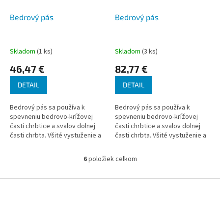
Bedrový pás
Bedrový pás
Skladom
(1 ks)
Skladom
(3 ks)
46,47 €
82,77 €
DETAIL
DETAIL
Bedrový pás sa používa k
Bedrový pás sa používa k
spevneniu bedrovo-krížovej
spevneniu bedrovo-krížovej
časti chrbtice a svalov dolnej
časti chrbtice a svalov dolnej
časti chrbta. Všité vystuženie a
časti chrbta. Všité vystuženie a
bočná sťahujúca páska zaisťujú
tiež bočná sťahujúca páska
dodatočné spevnenie.
zaisťujú dodatočné spevnenie.
6
položiek celkom
O
v
l
Z
á
á
d
p
a
ä
c