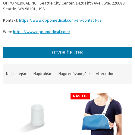
OPPO MEDICAL INC., Seattle City Center, 1420 Fifth Ave., Ste. 220080,
Seattle, WA 98101, USA
Kontakt:
https://www.oppomedical.com/en/contact-us
Web:
https://www.oppomedical.com/
OTVORIŤ FILTER
R
a
Najlacnejšie
Najdrahšie
Najpredávanejšie
Abecedne
d
e
V
n
NÁŠ TIP
ý
i
p
e
i
p
s
r
p
o
r
d