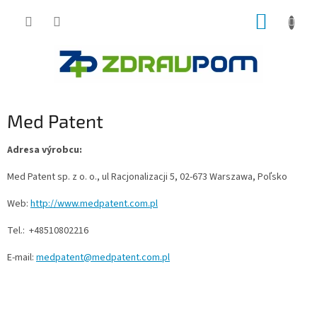
Prejsť
NÁKUP
na
obsah
KOŠÍK
Med Patent
Adresa výrobcu:
Med Patent sp. z o. o., ul Racjonalizacji 5, 02-673 Warszawa, Poľsko
Web:
http://www.medpatent.com.pl
Tel.:
+48510802216
E-mail:
medpatent@medpatent.com.pl