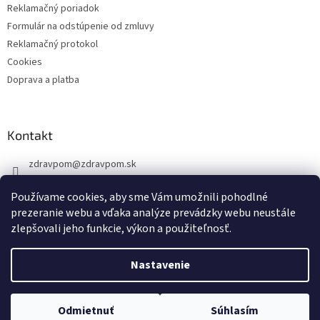
Reklamačný poriadok
Formulár na odstúpenie od zmluvy
Reklamačný protokol
Cookies
Doprava a platba
Kontakt
zdravpom
@
zdravpom.sk
0914 173 399
Používame cookies, aby sme Vám umožnili pohodlné
prezeranie webu a vďaka analýze prevádzky webu neustále
zlepšovali jeho funkcie, výkon a použiteľnosť.
Nastavenie
Vytvoril Shoptet
Odmietnuť
Súhlasím
Copyright 2026
ZDRAVPOM
. Všetky práva vyhradené.