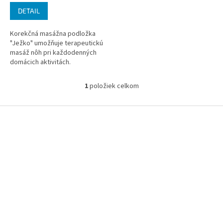
DETAIL
Korekčná masážna podložka
"Ježko" umožňuje terapeutickú
masáž nôh pri každodenných
domácich aktivitách.
1
položiek celkom
O
v
l
Z
á
á
d
p
a
ä
c
t
i
i
e
p
e
r
v
k
y
v