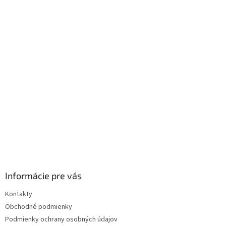
ý
p
i
s
u
Informácie pre vás
Kontakty
Obchodné podmienky
Podmienky ochrany osobných údajov