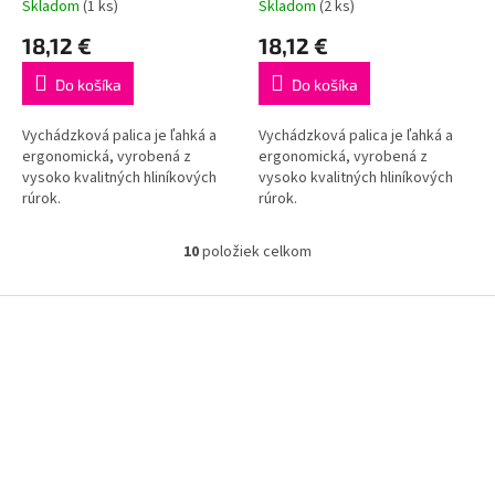
Skladom
(1 ks)
Skladom
(2 ks)
Priemerné
Priemerné
hodnotenie
hodnotenie
18,12 €
18,12 €
produktu
produktu
je
je
Do košíka
Do košíka
5,0
4,4
z
z
5
5
Vychádzková palica je ľahká a
Vychádzková palica je ľahká a
hviezdičiek.
hviezdičiek.
ergonomická, vyrobená z
ergonomická, vyrobená z
vysoko kvalitných hliníkových
vysoko kvalitných hliníkových
rúrok.
rúrok.
10
položiek celkom
O
v
l
Z
á
á
d
p
a
ä
c
t
i
i
e
p
e
r
v