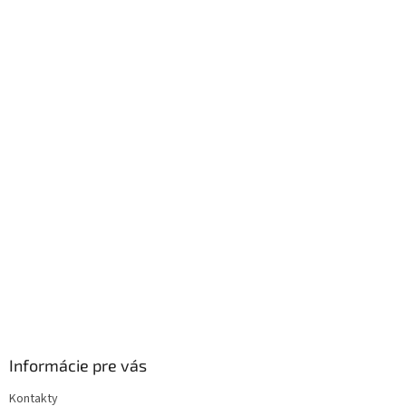
k
y
v
ý
p
i
s
u
Informácie pre vás
Kontakty