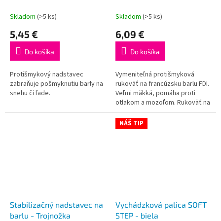
Skladom
(>5 ks)
Skladom
(>5 ks)
5,45 €
6,09 €
Do košíka
Do košíka
Protišmykový nadstavec
Vymeniteľná protišmyková
zabraňuje pošmyknutiu barly na
rukoväť na francúzsku barlu FDI.
snehu či ľade.
Veľmi mäkká, pomáha proti
otlakom a mozoľom. Rukoväť na
barlu má perforáciu, aby
umožnila cirkuláciu vzduchu a...
NÁŠ TIP
Stabilizačný nadstavec na
Vychádzková palica SOFT
barlu - Trojnožka
STEP - biela