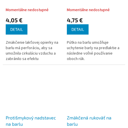
COMFORT
Momentálne nedostupné
Momentálne nedostupné
4,05 €
4,75 €
DETAIL
DETAIL
Zmäkčenie lakťovej opierky na
Pútko na barlu umožňuje
barlu má perforáciu, aby sa
uchytenie barly na predlaktie a
umožnila cirkuláciu vzduchu a
následne voľné používanie
zabránilo sa efektu
oboch rúk.
prehrievania.
Protišmykový nadstavec
Zmäkčená rukoväť na
na barlu
barlu