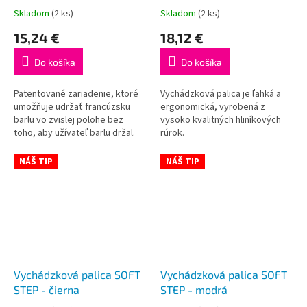
Skladom
(2 ks)
Skladom
(2 ks)
Priemerné
Priemerné
hodnotenie
hodnotenie
15,24 €
18,12 €
produktu
produktu
je
je
Do košíka
Do košíka
5,0
5,0
z
z
5
5
Patentované zariadenie, ktoré
Vychádzková palica je ľahká a
hviezdičiek.
hviezdičiek.
umožňuje udržať francúzsku
ergonomická, vyrobená z
barlu vo zvislej polohe bez
vysoko kvalitných hliníkových
toho, aby užívateľ barlu držal.
rúrok.
NÁŠ TIP
NÁŠ TIP
Vychádzková palica SOFT
Vychádzková palica SOFT
STEP - čierna
STEP - modrá