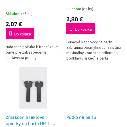
u
t
k
o
Skladom
(>5 ks)
Priemerné
t
v
Skladom
(>5 ks)
hodnotenie
2,80 €
o
produktu
2,07 €
v
je
Do košíka
5,0
Do košíka
z
5
Gumové koncovky na barly
Náhradná poistka k francúzskej
hviezdičiek.
zabraňujú pošmyknutiu, zaisťujú
barle pre zabezpečenie
maximálny kontakt a priľnutie k
nastavenia polohy.
podkladu, aj keď je barla
naklonená pod výrazným uhlom.
Zmäkčenie lakťovej
Pútko na barlu
opierky na barlu OPTI-