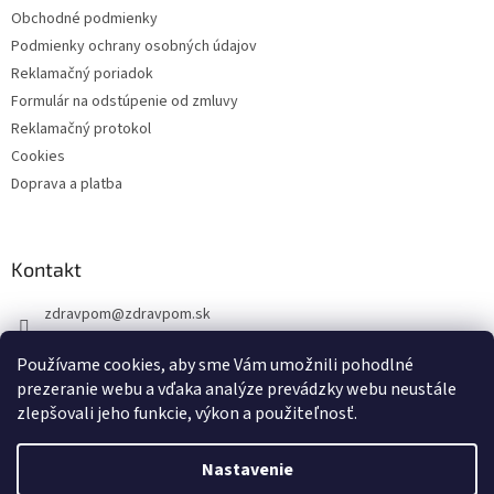
Obchodné podmienky
Podmienky ochrany osobných údajov
Reklamačný poriadok
Formulár na odstúpenie od zmluvy
Reklamačný protokol
Cookies
Doprava a platba
Kontakt
zdravpom
@
zdravpom.sk
0914 173 399
Používame cookies, aby sme Vám umožnili pohodlné
prezeranie webu a vďaka analýze prevádzky webu neustále
zlepšovali jeho funkcie, výkon a použiteľnosť.
Nastavenie
Vytvoril Shoptet