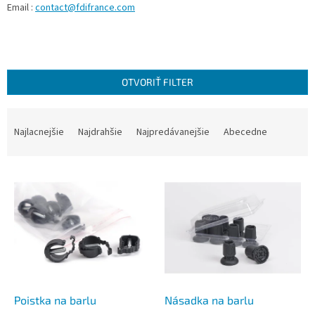
Email :
contact@fdifrance.com
OTVORIŤ FILTER
R
a
Najlacnejšie
Najdrahšie
Najpredávanejšie
Abecedne
d
e
V
n
ý
i
p
e
i
p
s
r
p
o
r
d
o
u
d
k
Poistka na barlu
Násadka na barlu