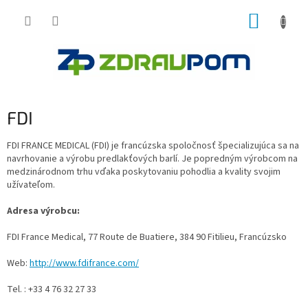
Prejsť
NÁKUP
na
obsah
KOŠÍK
FDI
FDI FRANCE MEDICAL (FDI) je francúzska spoločnosť špecializujúca sa na
navrhovanie a výrobu predlakťových barlí. Je popredným výrobcom na
medzinárodnom trhu vďaka poskytovaniu pohodlia a kvality svojim
užívateľom.
Adresa výrobcu:
FDI France Medical, 77 Route de Buatiere, 384 90 Fitilieu, Francúzsko
Web:
http://www.fdifrance.com/
Tel. : +33 4 76 32 27 33