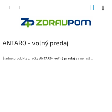
Prejsť
NÁKUP
na
obsah
KOŠÍK
ANTAR0 - voľný predaj
Žiadne produkty značky
ANTAR0 - voľný predaj
sa nenašli...
Z
á
p
ä
t
i
e