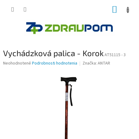
Prejsť
NÁKUP
na
obsah
KOŠÍK
Vychádzková palica - Korok
AT51115 - 3
Priemerné
Neohodnotené
Podrobnosti hodnotenia
Značka:
ANTAR
hodnotenie
produktu
je
0,0
z
5
hviezdičiek.