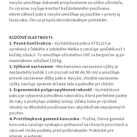
navyše umožňuje dokonalé prispôsobenie sa výške užívateľa,
čo výrazne zvyšuje komfort každodenného používania.
Univerzálnosť palice navyše umožňuje jej použitie v pravej aj
ľavej ruke, čím sa prispôsobí individuálnym potrebám.
KĽÚČOVÉ VLASTNOSTI:
1. Pevná konštrukcia -
Vychádzková palica AT51115 je
vyrobená z ľahkého a odolného hliníka a zaručuje spoľahlivosť v
každej situácii. To umožňuje užívateľovi cítiť sa bezpečne aj pri
maximálnom zaťažení 120 kg.
2. Výškové nastavenie -
Mechanizmus nastavenia výšky je
nastaviteľný každé 2 cm (rozsah od 68 do 90 cm) a umožňuje
presné nastavenie dĺžky palice. Navyše, vhodné nastavenie
výšky zaisťuje správne držanie tela a pohodlie pri chôdzi.
3. Ergonomická polypropylénová rukoväť -
Vychádzková
palica je vybavená pohodlnou rukoväťou, ktorá perfektne padne
do ruky a poskytuje stabilný úchop. Vďaka tomu je výrobok
vhodný na dlhodobé používanie bez akýchkoľvek nepríjemných
pocitov.
4. Protišmyková gumená koncovka -
Pružná, čierna gumená
koncovka zaručuje vynikajúcu priľnavosť na rôznych povrchoch a
zároveň chráni podlahy pred poškriabaním. Praktické pre
interiér aj exteriér.