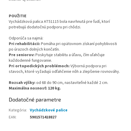
POUŽITIE
Vychádzková palica AT51115 bola navrhnutá pre ľudí, ktorí
potrebujú dodatočnú podporu pri chôdzi.
Odporúča sa najmä:
Pri rehabilitácii:
Pomáha pri opätovnom získaní pohyblivosti
po úrazoch dolných končatín.
Pre seniorov:
Poskytuje stabilitu a úľavu, čím uľahčuje
každodenné fungovanie.
Pri ortopedických problémoch:
Výborná podpora pri
stavoch, ktoré vyžadujú odľahčenie nôh a zlepšenie rovnováhy.
Rozsah výšky:
od 68 do 90 cm, nastaviteľné každé 2 cm.
Maximálna nosnosť: 120 kg.
Dodatočné parametre
Kategória
:
Vychádzkové palice
EAN
:
5901571418827