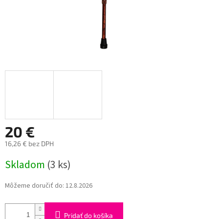
20 €
16,26 € bez DPH
Jednotková
Skladom
(3 ks)
cena:
Môžeme doručiť do:
12.8.2026
Pridať do košíka