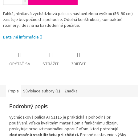
Ľahká, hliníková vychádzková palica s nastaviteľnou výškou (56–90 cm)
zaisťuje bezpečnosť a pohodlie. Odolná konštrukcia, kompaktné
rozmery. Ideálna na každodenné použitie.
Detailné informácie
OPÝTAŤ SA
STRÁŽIŤ
ZDIEĽAŤ
Popis
Súvisiace súbory (1)
Značka
Podrobný popis
Vychádzková palica AT51115 je praktická a pohodlná pri
používaní. Vďaka kvalitným materiálom a funkčnému dizajnu
poskytuje produkt maximálnu oporu ľuďom, ktorí potrebujú
dodatočnú stabilizáciu pri chôdzi.
Presné nastavenie výšky