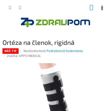
Prejsť
NÁKUP
na
obsah
KOŠÍK
Ortéza na členok, rigidná
Priemerné
Neohodnotené
Podrobnosti hodnotenia
NÁŠ TIP
hodnotenie
Značka:
OPPO MEDICAL
produktu
je
0,0
z
5
hviezdičiek.