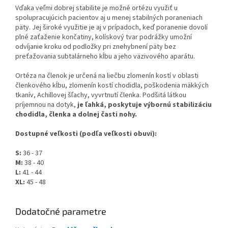
Vďaka veľmi dobrej stabilite je možné ortézu využiť u
spolupracujúcich pacientov aj u menej stabilných poraneniach
päty. Jej široké využitie je aj v prípadoch, keď poranenie dovolí
plné zaťaženie končatiny, kolískový tvar podrážky umožní
odvíjanie kroku od podložky pri znehybnení päty bez
preťažovania subtalárneho kĺbu a jeho väzivového aparátu.
Ortéza na členok je určená na liečbu zlomenín kostí v oblasti
členkového kĺbu, zlomenín kostí chodidla, poškodenia mäkkých
tkanív, Achillovej šľachy, vyvrtnutí členka. Podšitá látkou
príjemnou na dotyk,
je ľahká, poskytuje výbornú stabilizáciu
chodidla, členka a dolnej časti nohy.
Dostupné veľkosti (podľa veľkosti obuvi):
S:
36 - 37
M:
38 - 40
L:
41 - 44
XL:
45 - 48
Dodatočné parametre