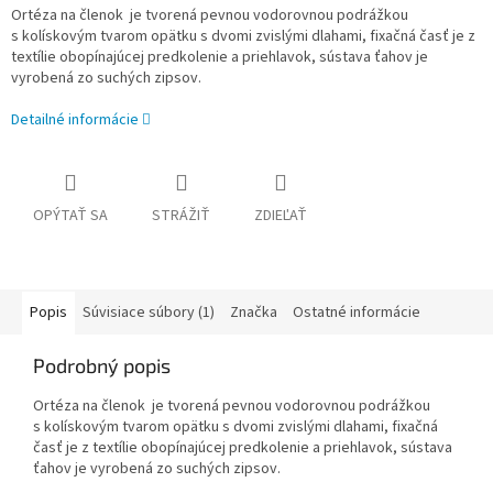
Ortéza na členok je tvorená pevnou vodorovnou podrážkou
s kolískovým tvarom opätku s dvomi zvislými dlahami, fixačná časť je z
textílie obopínajúcej predkolenie a priehlavok, sústava ťahov je
vyrobená zo suchých zipsov.
Detailné informácie
OPÝTAŤ SA
STRÁŽIŤ
ZDIEĽAŤ
Popis
Súvisiace súbory (1)
Značka
Ostatné informácie
Podrobný popis
Ortéza na členok je tvorená pevnou vodorovnou podrážkou
s kolískovým tvarom opätku s dvomi zvislými dlahami, fixačná
časť je z textílie obopínajúcej predkolenie a priehlavok, sústava
ťahov je vyrobená zo suchých zipsov.