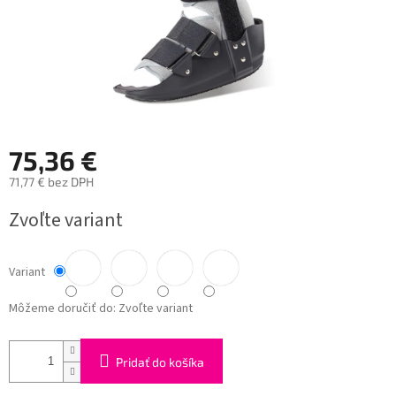
75,36 €
71,77 € bez DPH
Jednotková
Zvoľte variant
cena:
Variant
Môžeme doručiť do:
Zvoľte variant
Pridať do košíka