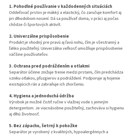
1. Pohodlné používanie v každodenných situáciách
Oddeľovač prstov je mäkký a elastický, čo zaručuje komfort aj
pri dlhodobom nosení. Dá sa používať doma, v práci aj počas
chôdze či športových aktivít.
2. Univerzálne prispôsobenie
Produkt je vhodný pre pravú aj ľavú nohu, čím je všestranný a
ľahko použiteľný. Univerzálna veľkosť umožňuje prispôsobenie
väčšine používateľov.
3. Ochrana pred podráždením a otlakmi
Separátor účinne znižuje trenie medzi prstami, čím predchádza
vzniku otlakov, pľuzgierov a podráždení. Podporuje aj hojenie
existujúcich rán a zabraňuje ich zhoršeniu.
4. Hygiena a jednoduchá údržba
Výrobok je možné čistiť ručne v vlažnej vode s jemným
detergentom. Je viacnásobne použiteľný, zachováva si hygienu
aj dlhú životnosť.
5. Bez zápachu, šetrný k pokožke
Separátor je vyrobený z kvalitných, hypoalergénnych a