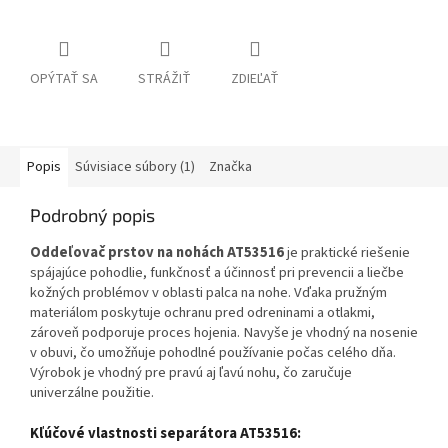
OPÝTAŤ SA
STRÁŽIŤ
ZDIEĽAŤ
Popis
Súvisiace súbory (1)
Značka
Podrobný popis
Oddeľovač prstov na nohách AT53516
je praktické riešenie
spájajúce pohodlie, funkčnosť a účinnosť pri prevencii a liečbe
kožných problémov v oblasti palca na nohe. Vďaka pružným
materiálom poskytuje ochranu pred odreninami a otlakmi,
zároveň podporuje proces hojenia. Navyše je vhodný na nosenie
v obuvi, čo umožňuje pohodlné používanie počas celého dňa.
Výrobok je vhodný pre pravú aj ľavú nohu, čo zaručuje
univerzálne použitie.
Kľúčové vlastnosti separátora AT53516: