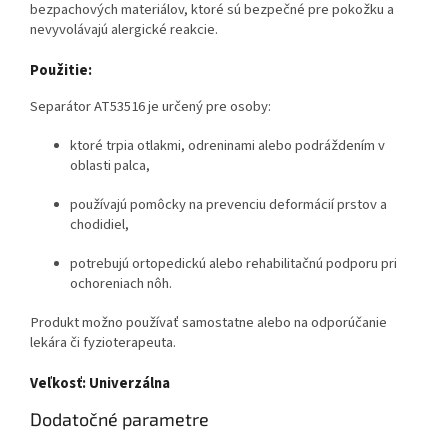
bezpachových materiálov, ktoré sú bezpečné pre pokožku a
nevyvolávajú alergické reakcie.
Použitie:
Separátor AT53516 je určený pre osoby:
ktoré trpia otlakmi, odreninami alebo podráždením v
oblasti palca,
používajú pomôcky na prevenciu deformácií prstov a
chodidiel,
potrebujú ortopedickú alebo rehabilitačnú podporu pri
ochoreniach nôh.
Produkt možno používať samostatne alebo na odporúčanie
lekára či fyzioterapeuta.
Veľkosť:
Univerzálna
Dodatočné parametre