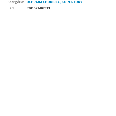
Kategória
:
OCHRANA CHODIDLA, KOREKTORY
EAN
:
5901571402833
Z
á
p
ä
t
i
e