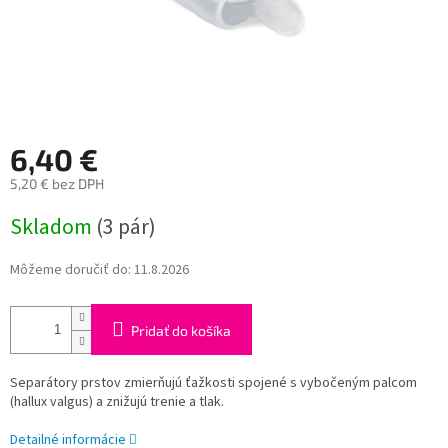
6,40 €
5,20 € bez DPH
Jednotková
Skladom
(3 pár)
cena:
Môžeme doručiť do:
11.8.2026
Pridať do košíka
Separátory prstov zmierňujú ťažkosti spojené s vybočeným palcom
(hallux valgus) a znižujú trenie a tlak.
Detailné informácie