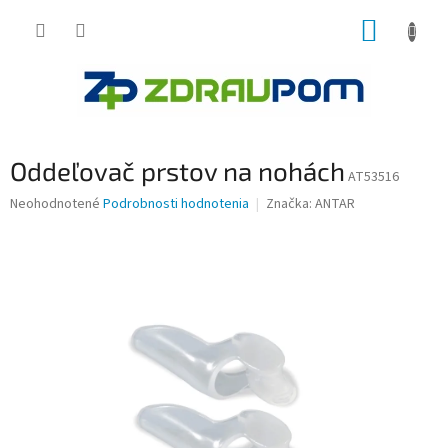
Prejsť
NÁKUP
na
obsah
KOŠÍK
Oddeľovač prstov na nohách
AT53516
Priemerné
Neohodnotené
Podrobnosti hodnotenia
Značka:
ANTAR
hodnotenie
produktu
je
0,0
z
5
hviezdičiek.