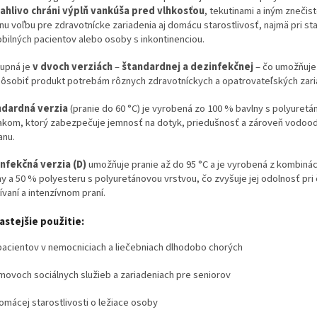
ahlivo chráni výplň vankúša pred vlhkosťou
, tekutinami a iným znečis
nu voľbu pre zdravotnícke zariadenia aj domácu starostlivosť, najmä pri sta
obilných pacientov alebo osoby s inkontinenciou.
upná je
v dvoch verziách
–
štandardnej a dezinfekčnej
– čo umožňuje
pôsobiť produkt potrebám rôznych zdravotníckych a opatrovateľských zari
dardná verzia
(pranie do 60 °C) je vyrobená zo 100 % bavlny s polyuret
akom, ktorý zabezpečuje jemnosť na dotyk, priedušnosť a zároveň vodoo
anu.
nfekčná verzia (D)
umožňuje pranie až do 95 °C a je vyrobená z kombiná
ny a 50 % polyesteru s polyuretánovou vrstvou, čo zvyšuje jej odolnosť pr
vaní a intenzívnom praní.
astejšie použitie:
pacientov v nemocniciach a liečebniach dlhodobo chorých
movoch sociálnych služieb a zariadeniach pre seniorov
domácej starostlivosti o ležiace osoby