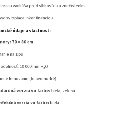
chranu vankúša pred vlhkosťou a znečistením
osoby trpiace inkontinenciou
nické údaje a vlastnosti
ery: 70 × 80 cm
nanie na zips
odolnosť: 10 000 mm H₂O
nené lemovanie (tmavomodré)
dardná verzia vo farbe:
biela, zelená
nfekčná verzia vo farbe:
biela