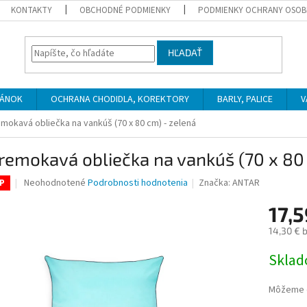
KONTAKTY
OBCHODNÉ PODMIENKY
PODMIENKY OCHRANY OSOB
HĽADAŤ
PÁNOK
OCHRANA CHODIDLA, KOREKTORY
BARLY, PALICE
V
mokavá obliečka na vankúš (70 x 80 cm) - zelená
emokavá obliečka na vankúš (70 x 80 
Priemerné
Neohodnotené
Podrobnosti hodnotenia
Značka:
ANTAR
P
hodnotenie
produktu
17,5
je
14,30 € 
0,0
z
Jednotk
Skla
5
cena:
hviezdičiek.
Môžeme d