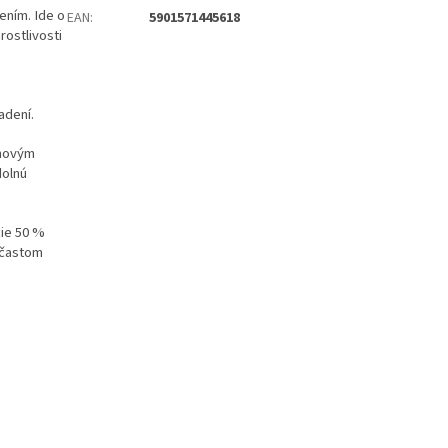
tením. Ide o
EAN
:
5901571445618
rostlivosti
adení.
ánovým
dolnú
cie 50 %
i častom