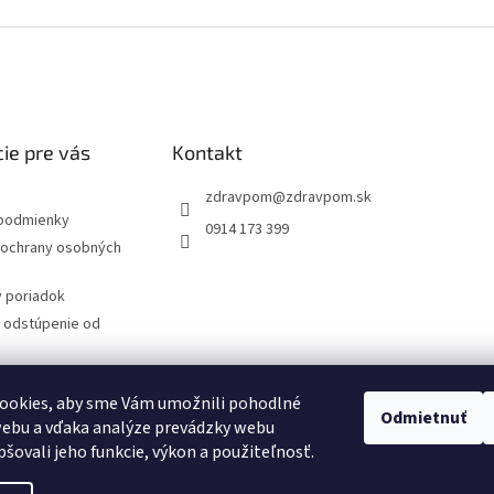
ie pre vás
Kontakt
zdravpom
@
zdravpom.sk
podmienky
0914 173 399
ochrany osobných
 poriadok
a odstúpenie od
 protokol
ookies, aby sme Vám umožnili pohodlné
Odmietnuť
webu a vďaka analýze prevádzky webu
latba
pšovali jeho funkcie, výkon a použiteľnosť.