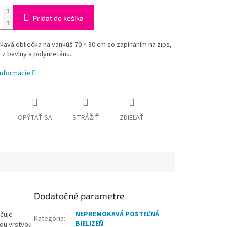
Pridať do košíka
vá obliečka na vankúš 70 × 80 cm so zapínaním na zips,
z bavlny a polyuretánu.
informácie
OPÝTAŤ SA
STRÁŽIŤ
ZDIEĽAŤ
Dodatočné parametre
čuje
NEPREMOKAVÁ POSTEĽNÁ
Kategória
:
BIELIZEŇ
vou vrstvou