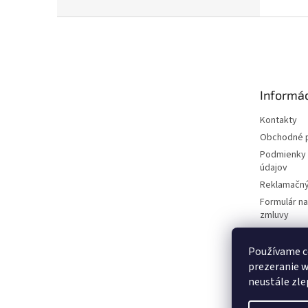
Z
á
p
ä
t
Informác
i
e
Kontakty
Obchodné 
Podmienky 
údajov
Reklamačný
Formulár n
zmluvy
Reklamačný
Cookies
Používame c
prezeranie 
Doprava a p
neustále zle