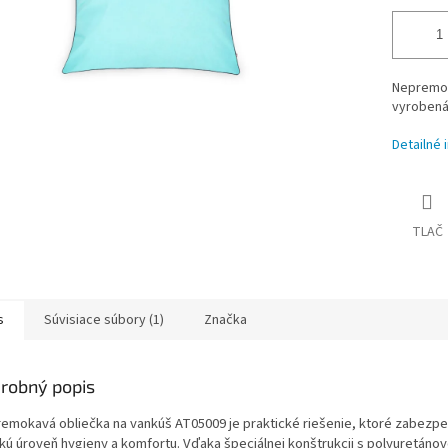
Nepremoka
vyrobená 
Detailné 
TLAČ
s
Súvisiace súbory (1)
Značka
robný popis
emokavá obliečka na vankúš AT05009 je praktické riešenie, ktoré zabezpe
kú úroveň hygieny a komfortu. Vďaka špeciálnej konštrukcii s polyuretáno