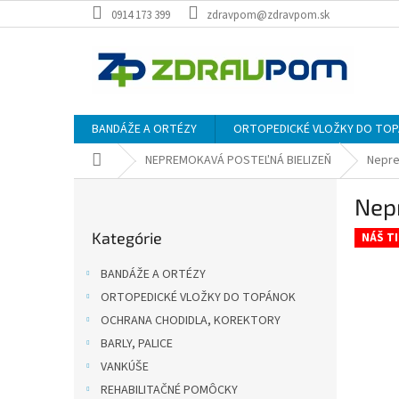
Prejsť
0914 173 399
zdravpom@zdravpom.sk
na
obsah
BANDÁŽE A ORTÉZY
ORTOPEDICKÉ VLOŽKY DO TO
Domov
NEPREMOKAVÁ POSTEĽNÁ BIELIZEŇ
Nepre
B
Nepr
o
Preskočiť
č
Kategórie
kategórie
NÁŠ TI
n
ý
BANDÁŽE A ORTÉZY
p
ORTOPEDICKÉ VLOŽKY DO TOPÁNOK
a
OCHRANA CHODIDLA, KOREKTORY
n
e
BARLY, PALICE
l
VANKÚŠE
REHABILITAČNÉ POMÔCKY