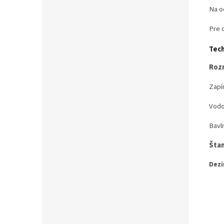
Na o
Pre 
Tech
Rozm
Zapí
Vodo
Bavl
Štan
Dezi