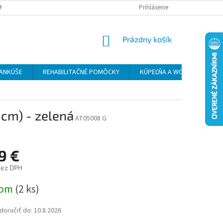
NÝCH ÚDAJOV
REKLAMAČNÝ PORIADOK
Prihlásenie
FORMULÁR NA ODSTÚPENIE
NÁKUPNÝ
Prázdny košík
KOŠÍK
ANKÚŠE
REHABILITAČNÉ POMÔCKY
KÚPEĽŇA A WC
INVALI
cm) - zelená
AT05008 G
9 €
bez DPH
ová
dom
(2 ks)
oručiť do:
10.8.2026