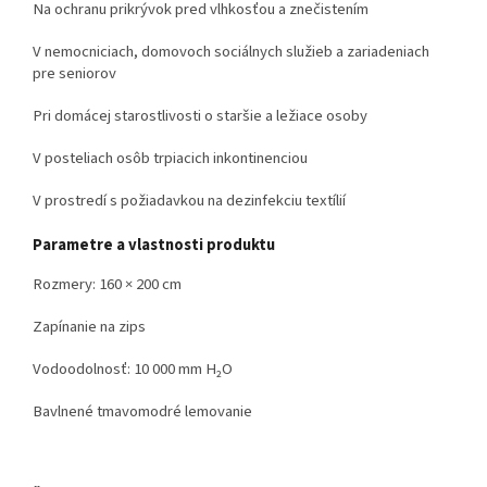
Na ochranu prikrývok pred vlhkosťou a znečistením
V nemocniciach, domovoch sociálnych služieb a zariadeniach
pre seniorov
Pri domácej starostlivosti o staršie a ležiace osoby
V posteliach osôb trpiacich inkontinenciou
V prostredí s požiadavkou na dezinfekciu textílií
Parametre a vlastnosti produktu
Rozmery: 160 × 200 cm
Zapínanie na zips
Vodoodolnosť: 10 000 mm H₂O
Bavlnené tmavomodré lemovanie