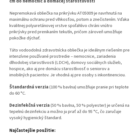
cm do nemocníc a domácej starostlivosti
Nepremokavá obliečka na prikrývku AT05009 je navrhnutá na
maximálnu ochranu pred vlhkosťou, potom a znečistením. Vďaka
kvalitnej polyuretánovej vrstve spoľahlivo chráni vnútro
prikrývky pred prenikaním tekutín, pričom zároveň umožňuje
pokožke dýchať.
Táto vodoodolná zdravotnícka obliečka je ideálnym riešením pre
intenzívne používané prostredie – nemocnice, zariadenia
dlhodobej starostlivosti (LDCH), domovy sociálnych služieb,
hospice, ako aj pre domácu starostlivosť o seniorov a
imobilných pacientov. Je vhodná aj pre osoby s inkontinenciou.
Štandardná verzia
(100 % bavlna) umožňuje pranie pri teplote
do 60 °C.
Dezinfekčná verzia
(50 % bavlna, 50 % polyester) je určená na
tepelnú dezinfekciu a možno ju prať až do 95 °C, čo zaručuje
vysoký hygienický štandard.
Najčastejšie použitie: