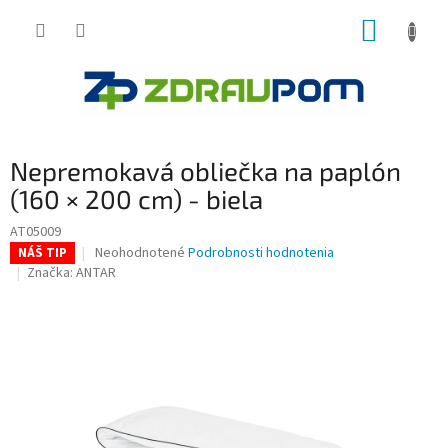
Prejsť
NÁKUP
na
obsah
KOŠÍK
Nepremokavá obliečka na paplón
(160 × 200 cm) - biela
AT05009
Priemerné
Neohodnotené
Podrobnosti hodnotenia
NÁŠ TIP
hodnotenie
Značka:
ANTAR
produktu
je
0,0
z
5
hviezdičiek.