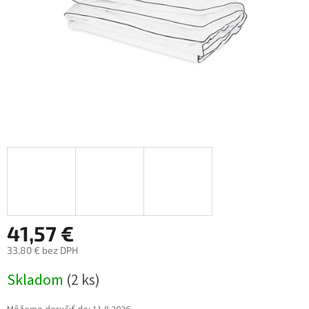
41,57 €
33,80 € bez DPH
Jednotková
Skladom
(2 ks)
cena: