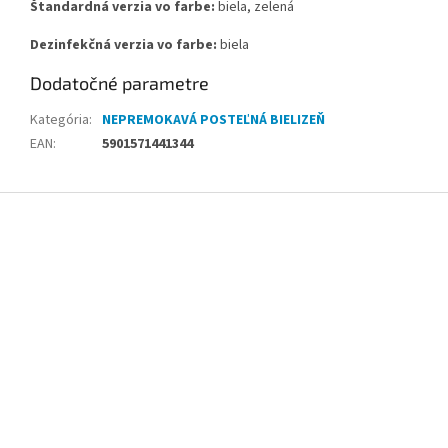
Štandardná verzia vo farbe:
biela, zelená
Dezinfekčná verzia vo farbe:
biela
Dodatočné parametre
Kategória
:
NEPREMOKAVÁ POSTEĽNÁ BIELIZEŇ
EAN
:
5901571441344
Z
á
p
ä
t
i
e