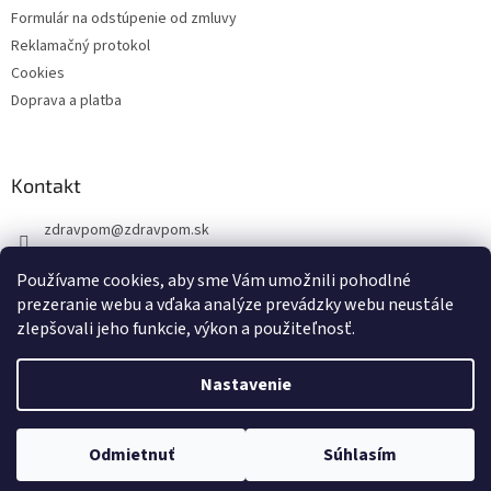
Formulár na odstúpenie od zmluvy
Reklamačný protokol
Cookies
Doprava a platba
Kontakt
zdravpom
@
zdravpom.sk
0914 173 399
Používame cookies, aby sme Vám umožnili pohodlné
prezeranie webu a vďaka analýze prevádzky webu neustále
zlepšovali jeho funkcie, výkon a použiteľnosť.
Nastavenie
Vytvoril Shoptet
Odmietnuť
Súhlasím
Copyright 2026
ZDRAVPOM
. Všetky práva vyhradené.