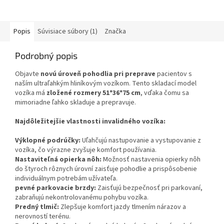
Popis
Súvisiace súbory (1)
Značka
Podrobný popis
Objavte
novú úroveň pohodlia pri preprave
pacientov s
naším ultraľahkým hliníkovým vozíkom. Tento skladací model
vozíka má
zložené rozmery
51*36*75 cm
, vďaka čomu sa
mimoriadne ľahko skladuje a prepravuje.
Najdôležitejšie vlastnosti invalidného vozíka:
Výklopné podrúčky:
Uľahčujú nastupovanie a vystupovanie z
vozíka, čo výrazne zvyšuje komfort používania.
Nastaviteľná opierka nôh:
Možnosť nastavenia opierky nôh
do štyroch rôznych úrovní zaisťuje pohodlie a prispôsobenie
individuálnym potrebám užívateľa.
pevné parkovacie brzdy:
Zaisťujú bezpečnosť pri parkovaní,
zabraňujú nekontrolovanému pohybu vozíka.
Predný tlmič:
Zlepšuje komfort jazdy tlmením nárazov a
nerovností terénu.