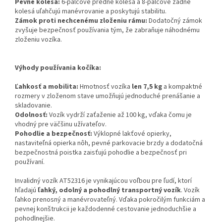
Pevné kolesá:
6-palcové predné kolesá a 8-palcové zadné
kolesá uľahčujú manévrovanie a poskytujú stabilitu.
Zámok proti nechcenému zloženiu rámu:
Dodatočný zámok
zvyšuje bezpečnosť používania tým, že zabraňuje náhodnému
zloženiu vozíka.
Výhody používania kočíka:
Ľahkosť a mobilita:
Hmotnosť vozíka
len 7,5 kg
a kompaktné
rozmery v zloženom stave umožňujú jednoduché prenášanie a
skladovanie.
Odolnosť:
Vozík vydrží zaťaženie až 100 kg, vďaka čomu je
vhodný pre väčšinu užívateľov.
Pohodlie a bezpečnosť:
Výklopné lakťové opierky,
nastaviteľná opierka nôh, pevné parkovacie brzdy a dodatočná
bezpečnostná poistka zaisťujú pohodlie a bezpečnosť pri
používaní.
Invalidný vozík AT52316 je vynikajúcou voľbou pre ľudí, ktorí
hľadajú
ľahký, odolný a pohodlný transportný vozík
. Vozík
ľahko prenosný a manévrovateľný. Vďaka pokročilým funkciám a
pevnej konštrukcii je každodenné cestovanie jednoduchšie a
pohodlnejšie.