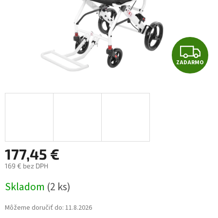
Z
ZADARMO
A
D
A
R
M
177,45 €
169 € bez DPH
O
Jednotková
Skladom
(2 ks)
cena:
Môžeme doručiť do:
11.8.2026