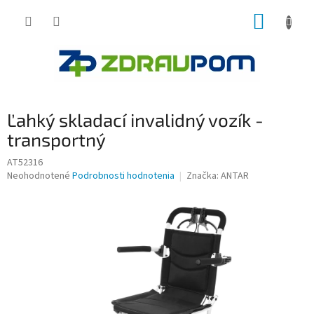
Prejsť
NÁKUP
na
obsah
KOŠÍK
Ľahký skladací invalidný vozík -
transportný
AT52316
Priemerné
Neohodnotené
Podrobnosti hodnotenia
Značka:
ANTAR
hodnotenie
produktu
je
0,0
z
5
hviezdičiek.