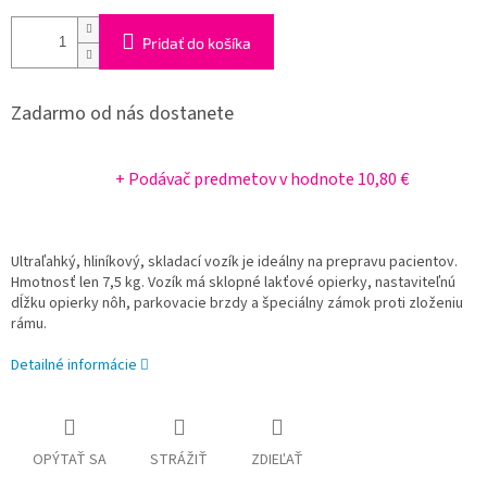
Pridať do košíka
Zadarmo od nás dostanete
+ Podávač predmetov
v hodnote 10,80 €
Ultraľahký, hliníkový, skladací vozík je ideálny na prepravu pacientov.
Hmotnosť len 7,5 kg. Vozík má sklopné lakťové opierky, nastaviteľnú
dĺžku opierky nôh, parkovacie brzdy a špeciálny zámok proti zloženiu
rámu.
Detailné informácie
OPÝTAŤ SA
STRÁŽIŤ
ZDIEĽAŤ