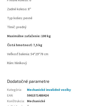
Predné koleso: 6''
Zadné koleso: 8''
Typ kolies: pevné
Tlmič: predný
Maximálne zaťaženie: 100 kg
Čistá hmotnosť: 7,5 kg
Veľkosť balenia: 54*29*78 cm
Rám: hliníkový
Dodatočné parametre
Kategória
:
Mechanické invalidné vozíky
EAN
:
5901571488424
Konštrukcia
:
Mechanické