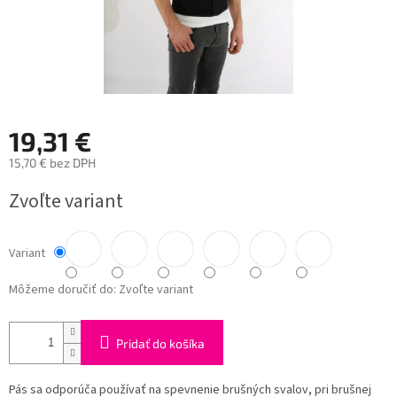
19,31 €
15,70 € bez DPH
Jednotková
Zvoľte variant
cena:
Variant
Môžeme doručiť do:
Zvoľte variant
Pridať do košíka
Pás sa odporúča používať na spevnenie brušných svalov, pri brušnej