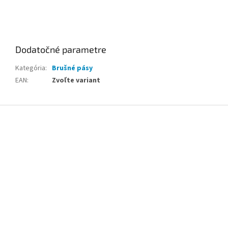
Dodatočné parametre
Kategória
:
Brušné pásy
EAN
:
Zvoľte variant
Z
á
p
ä
t
i
e