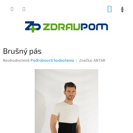
Prejsť
NÁKUP
na
obsah
KOŠÍK
Brušný pás
Priemerné
Neohodnotené
Podrobnosti hodnotenia
Značka:
ANTAR
hodnotenie
produktu
je
0,0
z
5
hviezdičiek.