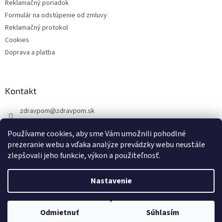
Reklamačný poriadok
Formulár na odstúpenie od zmluvy
Reklamačný protokol
Cookies
Doprava a platba
Kontakt
zdravpom
@
zdravpom.sk
0914 173 399
Používame cookies, aby sme Vám umožnili pohodlné
prezeranie webu a vďaka analýze prevádzky webu neustále
zlepšovali jeho funkcie, výkon a použiteľnosť.
Nastavenie
Vytvoril Shoptet
Odmietnuť
Súhlasím
Copyright 2026
ZDRAVPOM
. Všetky práva vyhradené.