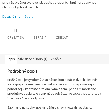
prietrži, brušnej svalovej slabosti, po operácii brušnej dutiny, po
chirurgických zákrokoch.
Detailné informácie
OPÝTAŤ SA
STRÁŽIŤ
ZDIEĽAŤ
Popis
Súvisiace súbory (1)
Značka
Podrobný popis
Brušný pás je vyrobený z unikátnej kombinácie dvoch sieťovín,
vonkajšej - pevnej, nesúcej zaťaženie a vnútornej - mäkkej a
pohodlnej v kontakte s telom. Vďaka tomu je pás mimoriadne
priedušný, poskytuje vynikajúce odvádzanie tepla a potu, a teda
"dýchanie" tela pod pásom.
Zapínanie na suchý zips umožňuje široký rozsah regulácie.