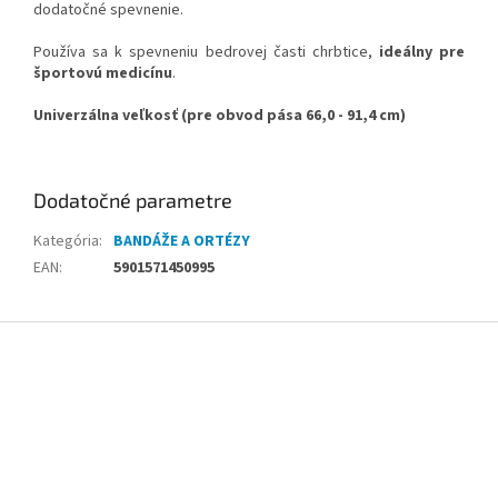
dodatočné spevnenie.
Používa sa k spevneniu bedrovej časti chrbtice,
ideálny pre
športovú medicínu
.
Univerzálna veľkosť (pre obvod pása 66,0 - 91,4 cm)
Dodatočné parametre
Kategória
:
BANDÁŽE A ORTÉZY
EAN
:
5901571450995
Z
á
p
ä
t
i
e