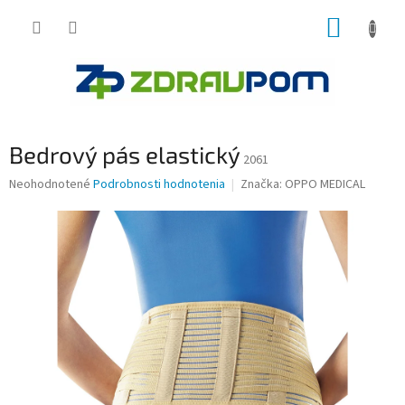
Prejsť
NÁKUP
na
obsah
KOŠÍK
Bedrový pás elastický
2061
Priemerné
Neohodnotené
Podrobnosti hodnotenia
Značka:
OPPO MEDICAL
hodnotenie
produktu
je
0,0
z
5
hviezdičiek.