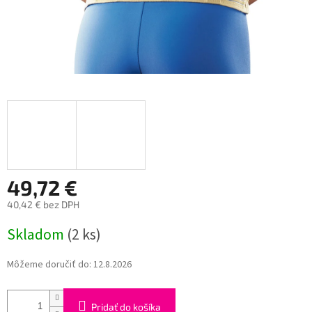
49,72 €
40,42 € bez DPH
Jednotková
Skladom
(2 ks)
cena:
Môžeme doručiť do:
12.8.2026
Pridať do košíka