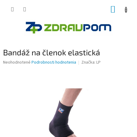
Prejsť
NÁKUP
na
obsah
KOŠÍK
Bandáž na členok elastická
Priemerné
Neohodnotené
Podrobnosti hodnotenia
Značka:
LP
hodnotenie
produktu
je
0,0
z
5
hviezdičiek.