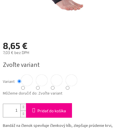
8,65 €
7,03 € bez DPH
Jednotková
Zvoľte variant
cena:
Variant
Môžeme doručiť do:
Zvoľte variant
Pridať do košíka
Bandáž na členok spevňuje členkový kĺb, zlepšuje prúdenie krvi,