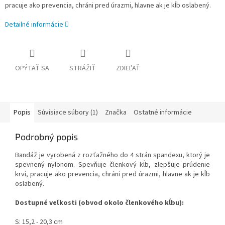
pracuje ako prevencia, chráni pred úrazmi, hlavne ak je kĺb oslabený.
Detailné informácie
OPÝTAŤ SA
STRÁŽIŤ
ZDIEĽAŤ
Popis
Súvisiace súbory (1)
Značka
Ostatné informácie
Podrobný popis
Bandáž je vyrobená z rozťažného do 4 strán spandexu, ktorý je
spevnený nylonom. Spevňuje členkový kĺb, zlepšuje prúdenie
krvi, pracuje ako prevencia, chráni pred úrazmi, hlavne ak je kĺb
oslabený.
Dostupné veľkosti (obvod okolo členkového kĺbu):
S: 15,2 - 20,3 cm