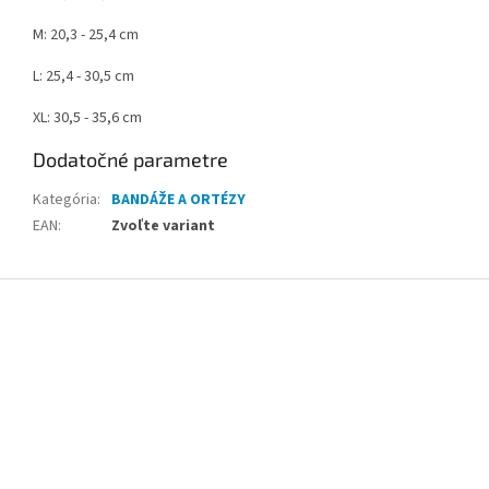
M: 20,3 - 25,4 cm
L: 25,4 - 30,5 cm
XL: 30,5 - 35,6 cm
Dodatočné parametre
Kategória
:
BANDÁŽE A ORTÉZY
EAN
:
Zvoľte variant
Z
á
p
ä
t
i
e