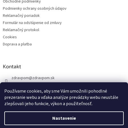
Obchodné podmienky
Podmienky ochrany osobných údajov
Reklamačný poriadok
Formulár na odstúpenie od zmluvy
Reklamačný protokol
Cookies
Doprava a platba
Kontakt
zdravpom
@
zdravpom.sk
0914 173 399
Používame cookies, aby sme Vám umožnili pohodlné
prezeranie webu a vďaka analýze prevádzky webu neustále
zlepšovali jeho funkcie, výkon a použiteľnosť.
Nastavenie
Vytvoril Shoptet