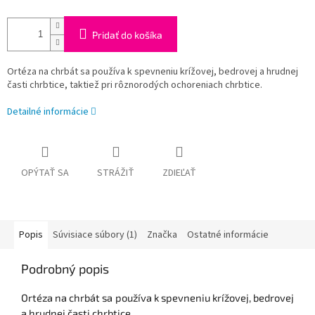
Pridať do košíka
Ortéza na chrbát sa používa k spevneniu krížovej, bedrovej a hrudnej
časti chrbtice, taktiež pri rôznorodých ochoreniach chrbtice.
Detailné informácie
OPÝTAŤ SA
STRÁŽIŤ
ZDIEĽAŤ
Popis
Súvisiace súbory (1)
Značka
Ostatné informácie
Podrobný popis
Ortéza na chrbát sa používa k spevneniu krížovej, bedrovej
a hrudnej časti chrbtice.