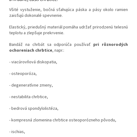
Všité vystuženie, bočná sťahujúca páska a pásy okolo ramien
zaisťujú dokonalé spevnenie.
Elastický, priedušný materiál pomáha udržať prirodzenú telesnú
teplotu a zlepšuje prekrvenie.
Bandáž na chrbát sa odporúča používať
pri rôznorodých
ochoreniach chrbtice
, napr.:
- viacúrovňová diskopatia,
- osteoporóza,
- degeneratívne zmeny,
- nestabilita chrbtice,
- bedrová spondylolistéza,
- kompresná zlomenina chrbtice osteoporózneho pôvodu,
- ischias,