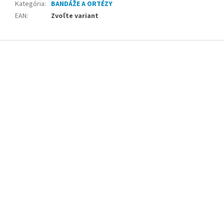
Kategória
:
BANDÁŽE A ORTÉZY
EAN
:
Zvoľte variant
Z
á
p
ä
t
i
e