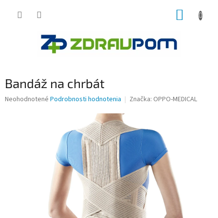
Prejsť
NÁKUP
na
obsah
KOŠÍK
Bandáž na chrbát
Priemerné
Neohodnotené
Podrobnosti hodnotenia
Značka:
OPPO-MEDICAL
hodnotenie
produktu
je
0,0
z
5
hviezdičiek.